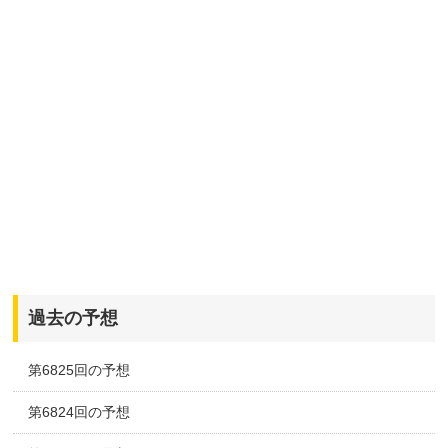
過去の予想
第6825回の予想
第6824回の予想