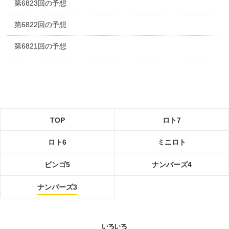
第6823回の予想
第6822回の予想
第6821回の予想
TOP
ロト7
ロト6
ミニロト
ビンゴ5
ナンバーズ4
ナンバーズ3