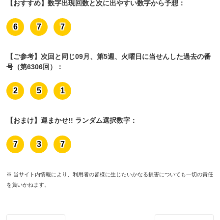
【おすすめ】数字出現回数と次に出やすい数字から予想：
6
7
7
【ご参考】次回と同じ09月、第5週、火曜日に当せんした過去の番
号（第6306回）：
2
5
1
【おまけ】運まかせ!! ランダム選択数字：
7
3
7
※ 当サイト内情報により、利用者の皆様に生じたいかなる損害についても一切の責任
を負いかねます。