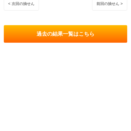
< 次回の抽せん
前回の抽せん >
過去の結果一覧はこちら