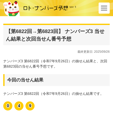
【第6822回→第6823回】 ナンバーズ3 当せ
ん結果と次回当せん番号予想
最終更新日: 2025/09/26
ナンバーズ3 第6822回（令和7年9月26日）の抽せん結果と、次回
第6823回の当せん番号予想です。
今回の当せん結果
ナンバーズ3 第6822回（令和7年9月26日）の抽せん結果です。
0
4
9