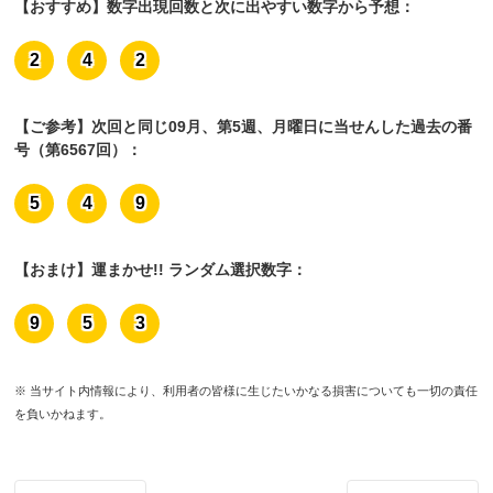
【おすすめ】数字出現回数と次に出やすい数字から予想：
2
4
2
【ご参考】次回と同じ09月、第5週、月曜日に当せんした過去の番
号（第6567回）：
5
4
9
【おまけ】運まかせ!! ランダム選択数字：
9
5
3
※ 当サイト内情報により、利用者の皆様に生じたいかなる損害についても一切の責任
を負いかねます。