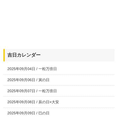
吉日カレンダー
2025年09月04日 / 一粒万倍日
2025年09月06日 / 寅の日
2025年09月07日 / 一粒万倍日
2025年09月08日 / 辰の日×大安
2025年09月09日 / 巳の日