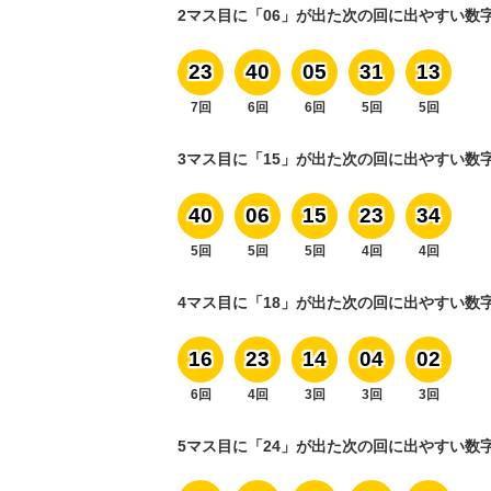
2マス目に「06」が出た次の回に出やすい数
23
40
05
31
13
7回
6回
6回
5回
5回
3マス目に「15」が出た次の回に出やすい数
40
06
15
23
34
5回
5回
5回
4回
4回
4マス目に「18」が出た次の回に出やすい数
16
23
14
04
02
6回
4回
3回
3回
3回
5マス目に「24」が出た次の回に出やすい数