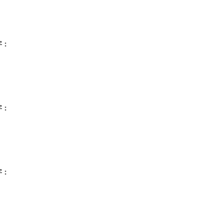
字：
字：
字：