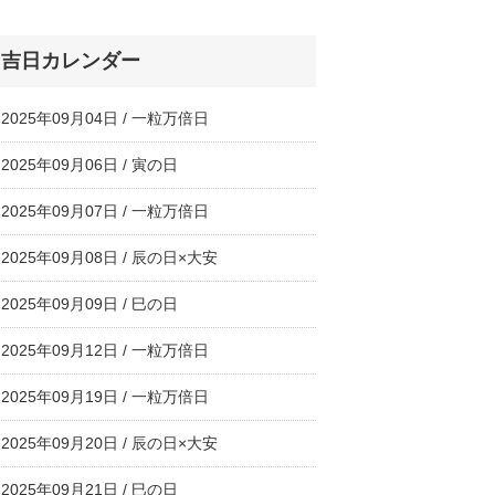
吉日カレンダー
2025年09月04日 / 一粒万倍日
2025年09月06日 / 寅の日
2025年09月07日 / 一粒万倍日
2025年09月08日 / 辰の日×大安
2025年09月09日 / 巳の日
2025年09月12日 / 一粒万倍日
2025年09月19日 / 一粒万倍日
2025年09月20日 / 辰の日×大安
2025年09月21日 / 巳の日