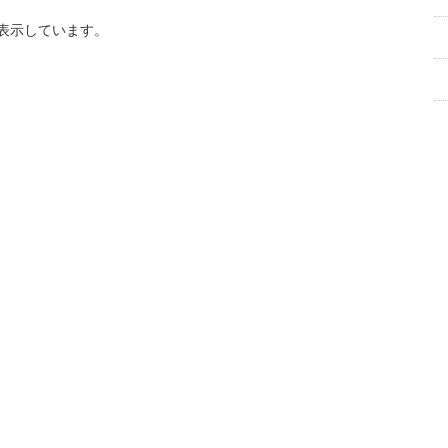
表示しています。