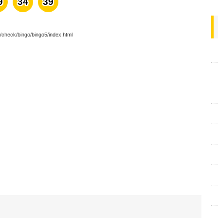
9
34
39
i/check/bingo/bingo5/index.html